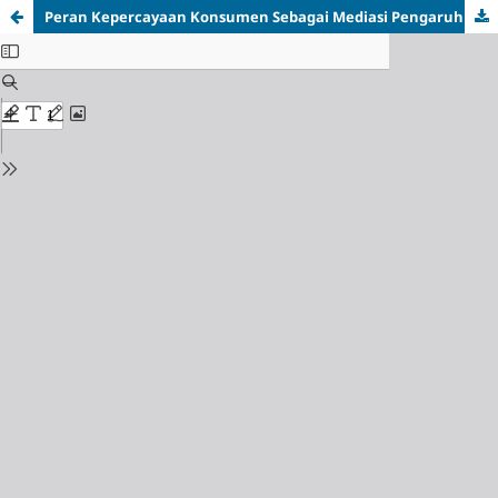
Peran Kepercayaan Konsumen Sebagai Mediasi Pengaruh Persepsi Kemudahan Dan Keamanan Bertransaksi Terhadap Minat Beli Konsumen E-