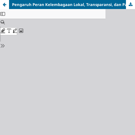
Pengaruh Peran Kelembagaan Lokal, Transparansi, dan Partisipasi Masyarakat Terhadap Akuntabilitas Pengelolaan Dana Desa di Desa Enoneten Kabupaten Timor Tengah Selatan, Provinsi Nusa Tenggara Timur