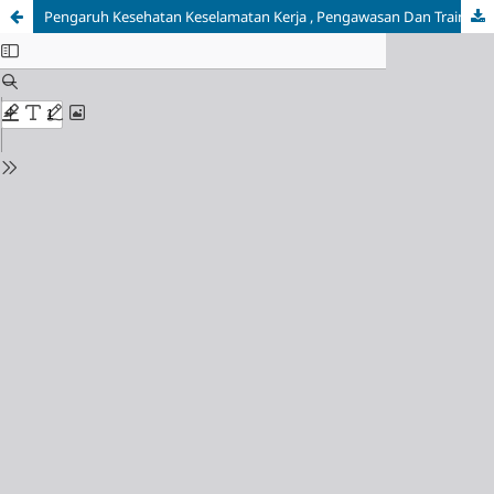
Pengaruh Kesehatan Keselamatan Kerja , Pengawasan Dan Training Terhadap Kinerja Karyawan Dengan Kepuasan Kerja Sebagai Variabel Mediasi Pada PT. Central Sandang Jayatama Cilacap