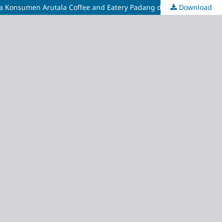
Download
Pengaruh Social Media Usage dan Electronic Word of Mouth (E-Wom) di Instagram dan Tiktok Terhadap Purchase Decision pada Konsumen Arutala Coffee and Eatery Padang dengan Trust Sebagai Variabel Mediasi