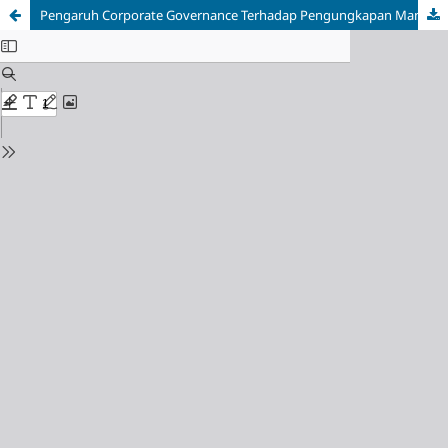
Pengaruh Corporate Governance Terhadap Pengungkapan Manajemen Risiko (Studi pada Perusahaan Sektor Financials yang Terdaftar di Bei Periode 2022-2023)