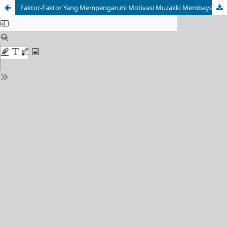
Faktor-Faktor Yang Mempengaruhi Motivasi Muzakki Membayar Zakat Di Badan Amil Zakat Nasional (BAZNAS) Kabupaten Rokan Hilir