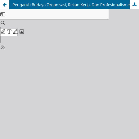
Pengaruh Budaya Organisasi, Rekan Kerja, Dan Profesionalisme Terhadap Komitmen Guru Di Madrasah Diniyah Salafiyah Ar-Riyadl Jabon Sidoarjo