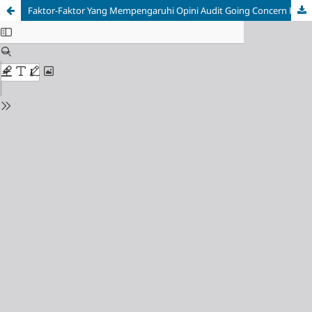
Faktor-Faktor Yang Mempengaruhi Opini Audit Going Concern Pada Perusahaan Manufaktur Yang Tercantum Dibursa Efek Indonesia