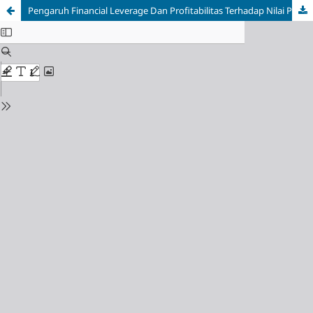
Pengaruh Financial Leverage Dan Profitabilitas Terhadap Nilai Perusahaan Pada Sektor Real Estate Dan Properti Yang Terdaftar Di Bursa Efek Indonesia