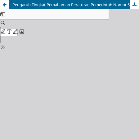
Pengaruh Tingkat Pemahaman Peraturan Pemerintah Nomor 55 Tahun 2022, Intensitas Dukungan Pemerintah, Dan Kapabilitas Digital Terhadap Keberlanjutan Usaha Mikro Sektor Perdagangan Di Kabupaten Buleleng