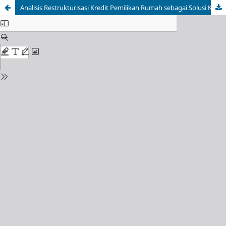
Analisis Restrukturisasi Kredit Pemilikan Rumah sebagai Solusi Kredit Bermasalah: Studi Kasus Debitur Bank BTN KC Malang