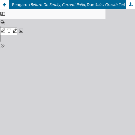
Pengaruh
Return On Equity
,
Current Ratio
, Dan
Sales
Growth
Terhadap Nilai Perusahaan Dengan Kebijakan Dividen Sebagai Variabel Intervening