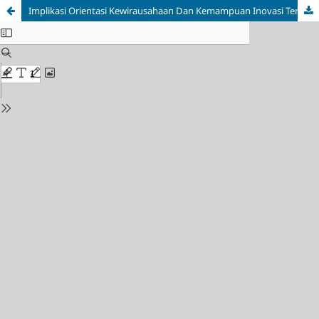
Implikasi Orientasi Kewirausahaan Dan Kemampuan Inovasi Terhadap Kinerja Usaha Minuman Teh Poci Di Kota Sukabumi