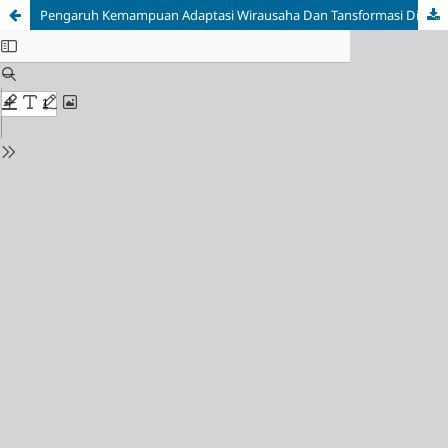
Pengaruh Kemampuan Adaptasi Wirausaha Dan Tansformasi Digital Terhadap Ketahanan Usaha Mikro Pada Pedagang Kopi Keliling Di Kota Sukabumi