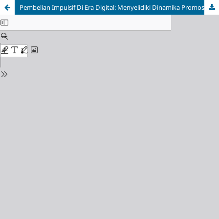
Pembelian Impulsif Di Era Digital: Menyelidiki Dinamika Promosi Penjualan, Fomo, Dan Metode Pembayaran Digital Mahasiswa