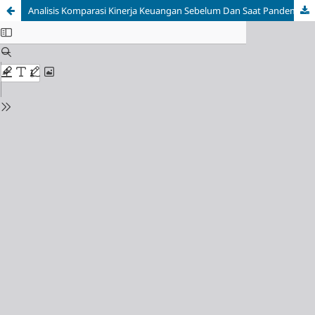
Analisis Komparasi Kinerja Keuangan Sebelum Dan Saat Pandemi Covid-19 (Studi Empiris Pada Sektor Pertambangan Yang Terdaftar Di BEI)