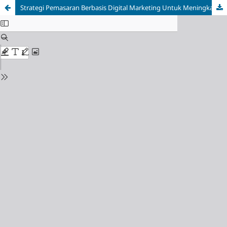
Strategi Pemasaran Berbasis Digital Marketing Untuk Meningkatkan Daya Jual Produk UMKM (Studi Kasus : Wajit Legieta di Cililin)