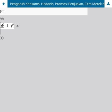
Pengaruh Konsumsi Hedonis, Promosi Penjualan, Citra Merek dan Diskon Harga Terhadap Pembelian Impulsif Di Marketplace Tokopedia