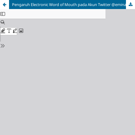
Pengaruh Electronic Word of Mouth pada Akun Twitter @eminacosmetics, Perceived Quality dan Brand Image Terhadap Brand Trust (Studi pada Remaja Wanita Pengguna Kosmetik Emina yang Memiliki Akun Twitter di Kota Surabaya)