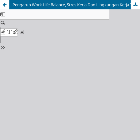
Pengaruh Work-Life Balance, Stres Kerja Dan Lingkungan Kerja Terhadap Kinerja Karyawan Pada Badan Pengelolaan Keuangan Dan Aset Daerah Kota Palopo