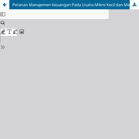
Peranan Manajemen Keuangan Pada Usaha Mikro Kecil dan Menengah (UMKM) Makanan Kota Makassar Untuk Mengembangkan Bisnis