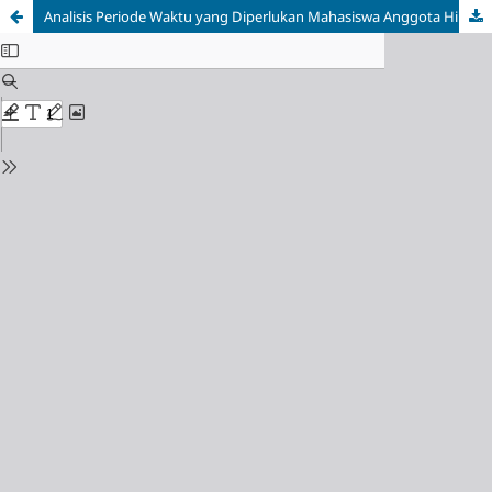
Analisis Periode Waktu yang Diperlukan Mahasiswa Anggota Himpunan Pengusaha Muda Indonesia Chapter Universitas Widyatama Untuk Memulai Berwirausaha