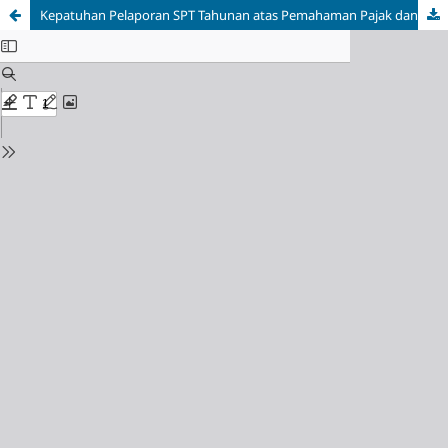
Kepatuhan Pelaporan SPT Tahunan atas Pemahaman Pajak dan Kualitas Pelayanan Fiskus pada Wajib Pajak Orang Pribadi di KPP Pratama Cileungsi