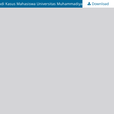
di Kasus Mahasiswa Universitas Muhammadiyah Sidoarjo)
Download