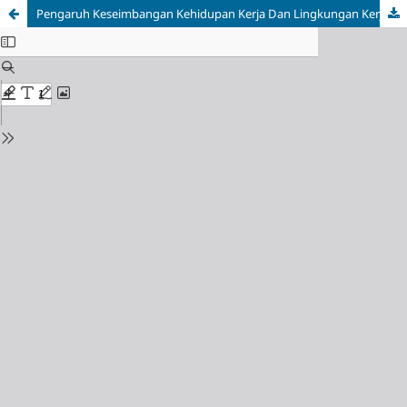
Pengaruh Keseimbangan Kehidupan Kerja Dan Lingkungan Kerja Terhadap Kinerja Pegawai: Peran Kepuasan Kerja Sebagai Intervening Variabel