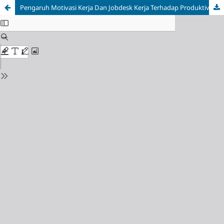
Pengaruh Motivasi Kerja Dan Jobdesk Kerja Terhadap Produktivitas Karyawan Kud Mina Fajar Sidik Blanakan Subang