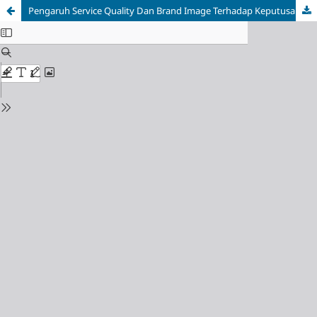
Pengaruh Service Quality Dan Brand Image Terhadap Keputusan Pasien Dalam Memilih Persalinan Di Rumah Sakit Ibu Dan Anak Zainab Pekanbaru Dengan Kepercayaan Sebagai Variabel Mediasi