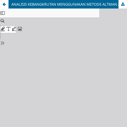
ANALISIS KEBANGKRUTAN MENGGUNAKAN METODE ALTMAN Z-SCORE, SPRINGATE, ZMIJWESKI, FOSTER, DAN GROVER PADA BANK MANDIRI Tbk.