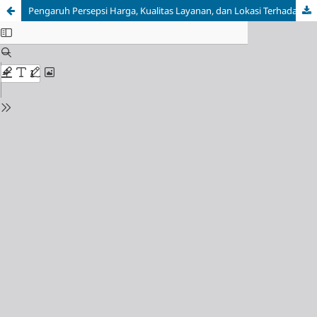
Pengaruh Persepsi Harga, Kualitas Layanan, dan Lokasi Terhadap Minat Pembelian Ulang Melalui Keputusan Konsumen Menggunakan Jasa Layanan Pengiriman Muatan Kontainer Berpendingin padaPT. Rahayu Perdana Trans Kota Ambon