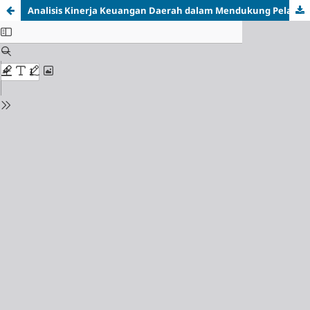
Analisis Kinerja Keuangan Daerah dalam Mendukung Pelaksanaan Otonomi Daerah di Kabupaten-Kota Regional Kalimantan