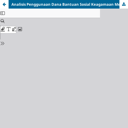
Analisis Penggunaan Dana Bantuan Sosial Keagamaan Melalui Aplikasi Sipanggar Baja di Provinsi Bengkulu