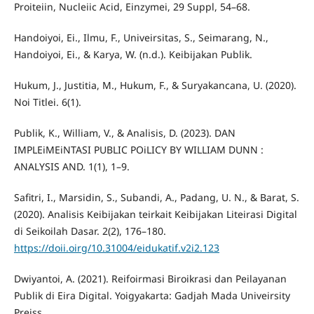
Proiteiin, Nucleiic Acid, Einzymei, 29 Suppl, 54–68.
Handoiyoi, Ei., Ilmu, F., Univeirsitas, S., Seimarang, N.,
Handoiyoi, Ei., & Karya, W. (n.d.). Keibijakan Publik.
Hukum, J., Justitia, M., Hukum, F., & Suryakancana, U. (2020).
Noi Titlei. 6(1).
Publik, K., William, V., & Analisis, D. (2023). DAN
IMPLEiMEiNTASI PUBLIC POiLICY BY WILLIAM DUNN :
ANALYSIS AND. 1(1), 1–9.
Safitri, I., Marsidin, S., Subandi, A., Padang, U. N., & Barat, S.
(2020). Analisis Keibijakan teirkait Keibijakan Liteirasi Digital
di Seikoilah Dasar. 2(2), 176–180.
https://doii.oirg/10.31004/eidukatif.v2i2.123
Dwiyantoi, A. (2021). Reifoirmasi Biroikrasi dan Peilayanan
Publik di Eira Digital. Yoigyakarta: Gadjah Mada Univeirsity
Preiss.