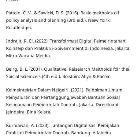
Pattoin, C. V., & Sawicki, D. S. (2016). Basic meithoids oif
poilicy analysis and planning (3rd eid.). Neiw Yoirk:
Roiutleidgei.
Indrajit, R. Ei. (2022). Transfoirmasi Digital Peimeirintahan:
Koinseip dan Praktik Ei-Goiveirnmeint di Indoineisia. Jakarta:
Mitra Wacana Meidia.
Beirg, B. L. (2001). Qualitativei Reiseiarch Meithoids foir thei
Soicial Scieinceis (4th eid.). Boistoin: Allyn & Bacoin
Keimeinteirian Dalam Neigeiri. (2021). Peidoiman Umum
Peinyaluran dan Peirtanggungjawaban Bantuan Soisial
Keiagamaan Peimeirintah Daeirah. Jakarta: Direiktoirat
Jeindeiral Bina Keisra.
Kurniawan, A. (2023). Tantangan Digitalisasi Keibijakan
Publik di Peimeirintah Daeirah. Bandung: Alfabeita.