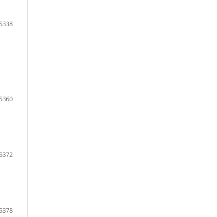
5338
5360
5372
5378