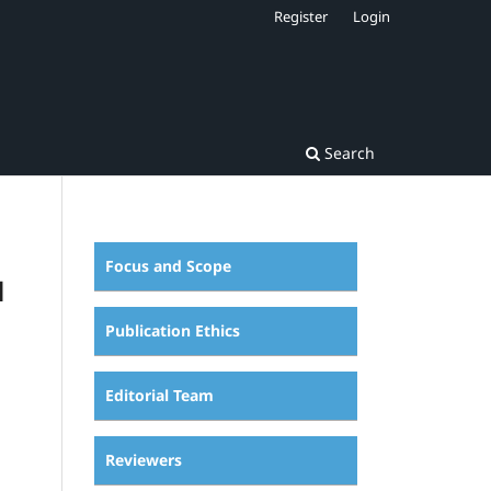
Register
Login
Search
Focus and Scope
l
Publication Ethics
Editorial Team
Reviewers