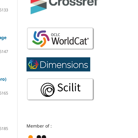
5133
age
5147
ro)
5165
Member of :
5185