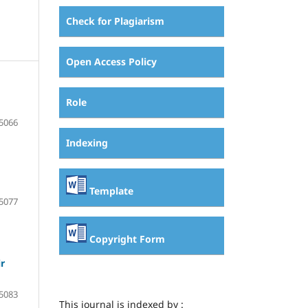
Check for Plagiarism
Open Access Policy
Role
5066
Indexing
Template
5077
Copyright Form
r
5083
This journal is indexed by :