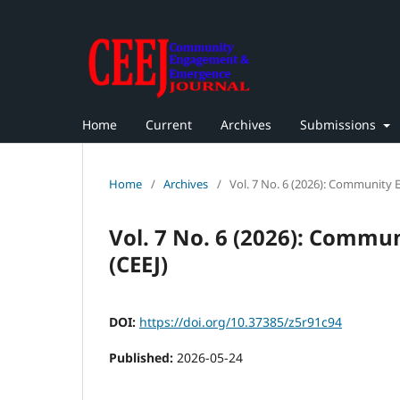
Home
Current
Archives
Submissions
Home
/
Archives
/
Vol. 7 No. 6 (2026): Community
Vol. 7 No. 6 (2026): Comm
(CEEJ)
DOI:
https://doi.org/10.37385/z5r91c94
Published:
2026-05-24