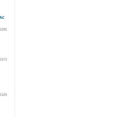
HAC
5295
5313
5329