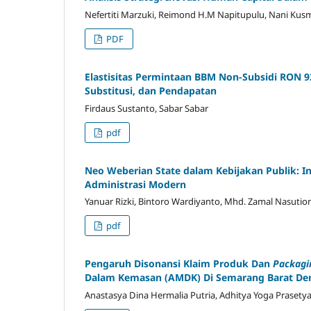
Nefertiti Marzuki, Reimond H.M Napitupulu, Nani Kusm
PDF
Elastisitas Permintaan BBM Non-Subsidi RON 92
Substitusi, dan Pendapatan
Firdaus Sustanto, Sabar Sabar
pdf
Neo Weberian State dalam Kebijakan Publik: In
Administrasi Modern
Yanuar Rizki, Bintoro Wardiyanto, Mhd. Zamal Nasutio
pdf
Pengaruh Disonansi Klaim Produk Dan
Packagin
Dalam Kemasan (
AMDK
) Di Semarang Barat D
Anastasya Dina Hermalia Putria, Adhitya Yoga Prasety