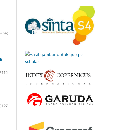
5098
di
5112
5127