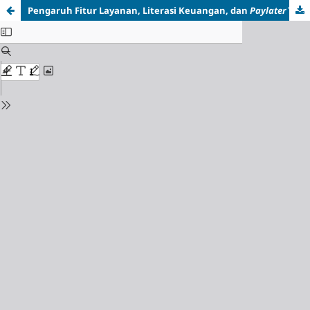
Pengaruh Fitur Layanan, Literasi Keuangan, dan
Paylater
Terhadap Minat Beli Produk Elektronik pada Platform Tiktok Shop