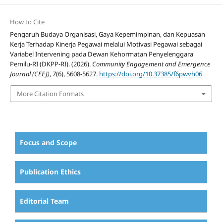
How to Cite
Pengaruh Budaya Organisasi, Gaya Kepemimpinan, dan Kepuasan
Kerja Terhadap Kinerja Pegawai melalui Motivasi Pegawai sebagai
Variabel Intervening pada Dewan Kehormatan Penyelenggara
Pemilu-RI (DKPP-RI). (2026).
Community Engagement and Emergence
Journal (CEEJ)
,
7
(6), 5608-5627.
https://doi.org/10.37385/f6pwvh06
More Citation Formats
Focus and Scope
Publication Ethics
Editorial Team