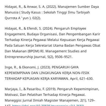
Hidayat, R., & Anwar, S. A. (2022). Manajemen Sumber Daya
Manusia ( Study Kasus : Sekolah Tinggi Ilmu Tarbiyah
Qurrota A ’ yun ). 02(2).
Hidayat, R., & Efendi, S. (2024). Pengaruh Employee
Engagement, Budaya Organisasi, Dan Pengembangan Karir
Terhadap Kinerja Pegawai Melalui Kepuasan Kerja Pegawai
Pada Satuan Kerja Sekretariat Utama Badan Pengawas Obat
Dan Makanan (BPOM) RI. Management Studies and
Entrepreneurship Journal, 5(2), 9506–9521.
Inge, R., & Ekonomi, J. (2023). PENGARUH GAYA
KEPEMIMPINAN DAN LINGKUNGAN KERJA NON-FISIK
TERHADAP KEPUASAN KERJA KARYAWAN. April, 621–630.
Marjaya, I., & Pasaribu, F. (2019). Pengaruh Kepemimpinan,
Motivasi, Dan Pelatihan Terhadap Kinerja Pegawai.
Maneggio: Jurnal Ilmiah Magister Manajemen, 2(1), 129–
147.
https://doi.org/10.30596/maneggio.v2i1.3650