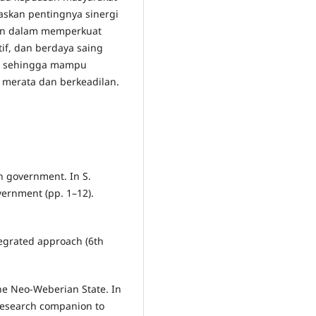
gaskan pentingnya sinergi
aan dalam memperkuat
tif, dan berdaya saing
tal sehingga mampu
 merata dan berkeadilan.
in government. In S.
vernment (pp. 1–12).
ntegrated approach (6th
 the Neo-Weberian State. In
 research companion to