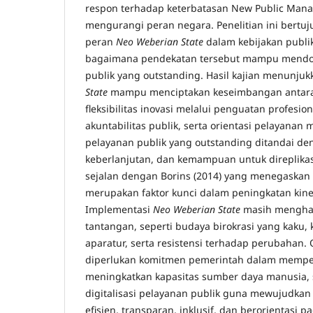
respon terhadap keterbatasan New Public Ma
mengurangi peran negara. Penelitian ini bertu
peran
Neo Weberian State
dalam kebijakan publik
bagaimana pendekatan tersebut mampu mendor
publik yang outstanding. Hasil kajian menunj
State
mampu menciptakan keseimbangan antara s
fleksibilitas inovasi melalui penguatan profesio
akuntabilitas publik, serta orientasi pelayanan 
pelayanan publik yang outstanding ditandai de
keberlanjutan, dan kemampuan untuk direplikasi
sejalan dengan Borins (2014) yang menegaskan
merupakan faktor kunci dalam peningkatan kiner
Implementasi
Neo Weberian State
masih menghad
tantangan, seperti budaya birokrasi yang kaku,
aparatur, serta resistensi terhadap perubahan. 
diperlukan komitmen pemerintah dalam memperk
meningkatkan kapasitas sumber daya manusia,
digitalisasi pelayanan publik guna mewujudkan 
efisien, transparan, inklusif, dan berorientasi