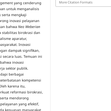
More Citation Formats
nagement yang cenderung
juan untuk menganalisis
 serta mengkaji
ong inovasi pelayanan
ukkan bahwa
Neo Weberian
tabilitas birokrasi dan
nalisme aparatur,
masyarakat. Inovasi
ngan dampak signifikan,
 secara luas. Temuan ini
 bahwa inovasi
ja sektor publik.
api berbagai
 keterbatasan kompetensi
Oleh karena itu,
uat reformasi birokrasi,
 serta mendorong
pelayanan yang efektif,
 pada kepuasan masyarakat