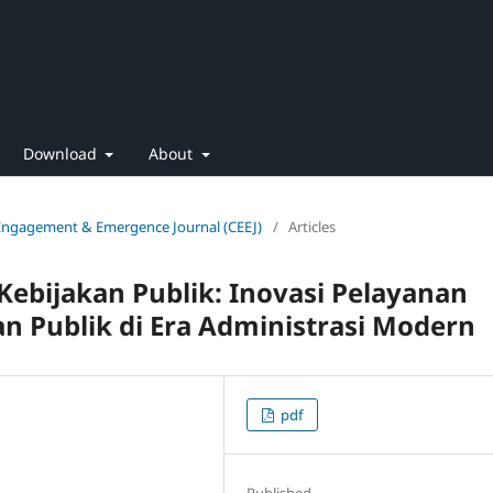
Download
About
 Engagement & Emergence Journal (CEEJ)
/
Articles
ebijakan Publik: Inovasi Pelayanan
an Publik di Era Administrasi Modern
pdf
Published