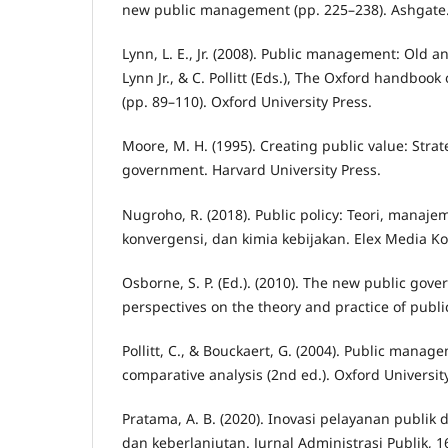
new public management (pp. 225–238). Ashgate
Lynn, L. E., Jr. (2008). Public management: Old and
Lynn Jr., & C. Pollitt (Eds.), The Oxford handbo
(pp. 89–110). Oxford University Press.
Moore, M. H. (1995). Creating public value: Str
government. Harvard University Press.
Nugroho, R. (2018). Public policy: Teori, manajem
konvergensi, dan kimia kebijakan. Elex Media K
Osborne, S. P. (Ed.). (2010). The new public go
perspectives on the theory and practice of publ
Pollitt, C., & Bouckaert, G. (2004). Public manag
comparative analysis (2nd ed.). Oxford Universit
Pratama, A. B. (2020). Inovasi pelayanan publik 
dan keberlanjutan. Jurnal Administrasi Publik, 1