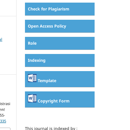
Check for Plagiarism
Open Access Policy
al
Role
Indexing
Template
Copyright Form
strasi
ent
255-
p335
This journal is indexed by :