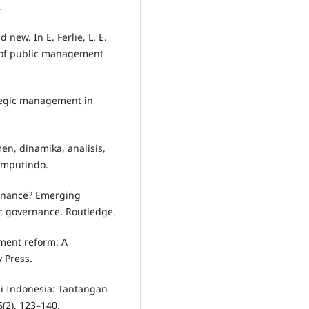
.
 new. In E. Ferlie, L. E.
ok of public management
ategic management in
en, dinamika, analisis,
omputindo.
vernance? Emerging
ic governance. Routledge.
ement reform: A
y Press.
di Indonesia: Tantangan
6(2), 123–140.