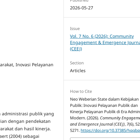
2026-05-27
Issue
Vol. 7 No. 6 (2026): Community
Engagement & Emergence Journ
(CEEJ)
Section
rakat, Inovasi Pelayanan
Articles
How to Cite
Neo Weberian State dalam Kebijakan
Publik: Inovasi Pelayanan Publik dan
Kinerja Pelayanan Publik di Era Admini
administrasi publik yang
Modern. (2026).
Community Engagem
erian dengan pendekatan
and Emergence Journal (CEEJ)
,
7
(6), 5
akat dan hasil kinerja.
5271.
https://doi.org/10.37385/hqqb
aert (2004) sebagai