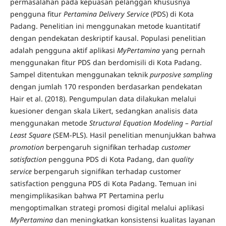
permasalahan pada kepuasan pelanggan khususnya
pengguna fitur
Pertamina Delivery Service
(PDS) di Kota
Padang. Penelitian ini menggunakan metode kuantitatif
dengan pendekatan deskriptif kausal. Populasi penelitian
adalah pengguna aktif aplikasi
MyPertamina
yang pernah
menggunakan fitur PDS dan berdomisili di Kota Padang.
Sampel ditentukan menggunakan teknik
purposive sampling
dengan jumlah 170 responden berdasarkan pendekatan
Hair et al. (2018). Pengumpulan data dilakukan melalui
kuesioner dengan skala Likert, sedangkan analisis data
menggunakan metode
Structural Equation Modeling – Partial
Least Square
(SEM-PLS). Hasil penelitian menunjukkan bahwa
promotion
berpengaruh signifikan terhadap
customer
satisfaction
pengguna PDS di Kota Padang, dan
quality
service
berpengaruh signifikan terhadap customer
satisfaction pengguna PDS di Kota Padang. Temuan ini
mengimplikasikan bahwa PT Pertamina perlu
mengoptimalkan strategi promosi digital melalui aplikasi
MyPertamina
dan meningkatkan konsistensi kualitas layanan