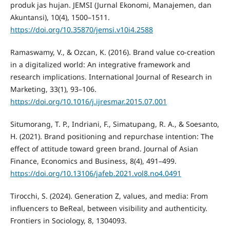
produk jas hujan. JEMSI (Jurnal Ekonomi, Manajemen, dan
Akuntansi), 10(4), 1500–1511.
https://doi.org/10.35870/jemsi.v10i4.2588
Ramaswamy, V., & Ozcan, K. (2016). Brand value co-creation
in a digitalized world: An integrative framework and
research implications. International Journal of Research in
Marketing, 33(1), 93–106.
https://doi.org/10.1016/j.ijresmar.2015.07.001
Situmorang, T. P., Indriani, F., Simatupang, R. A., & Soesanto,
H. (2021). Brand positioning and repurchase intention: The
effect of attitude toward green brand. Journal of Asian
Finance, Economics and Business, 8(4), 491–499.
https://doi.org/10.13106/jafeb.2021.vol8.no4.0491
Tirocchi, S. (2024). Generation Z, values, and media: From
influencers to BeReal, between visibility and authenticity.
Frontiers in Sociology, 8, 1304093.