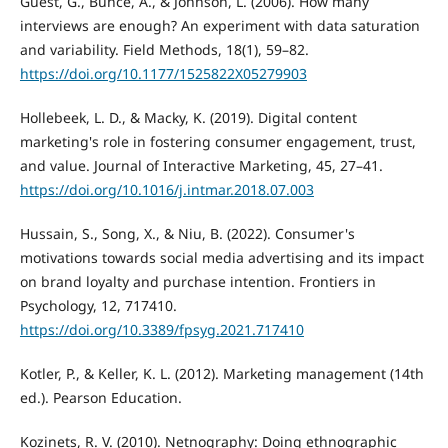
Guest, G., Bunce, A., & Johnson, L. (2006). How many
interviews are enough? An experiment with data saturation
and variability. Field Methods, 18(1), 59–82.
https://doi.org/10.1177/1525822X05279903
Hollebeek, L. D., & Macky, K. (2019). Digital content
marketing's role in fostering consumer engagement, trust,
and value. Journal of Interactive Marketing, 45, 27–41.
https://doi.org/10.1016/j.intmar.2018.07.003
Hussain, S., Song, X., & Niu, B. (2022). Consumer's
motivations towards social media advertising and its impact
on brand loyalty and purchase intention. Frontiers in
Psychology, 12, 717410.
https://doi.org/10.3389/fpsyg.2021.717410
Kotler, P., & Keller, K. L. (2012). Marketing management (14th
ed.). Pearson Education.
Kozinets, R. V. (2010). Netnography: Doing ethnographic