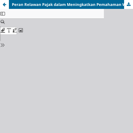
Peran Relawan Pajak dalam Meningkatkan Pemahaman Wajib Pajak pada Pelaporan SPT Tahunan melalui Coretax di KP2KP Purwodadi