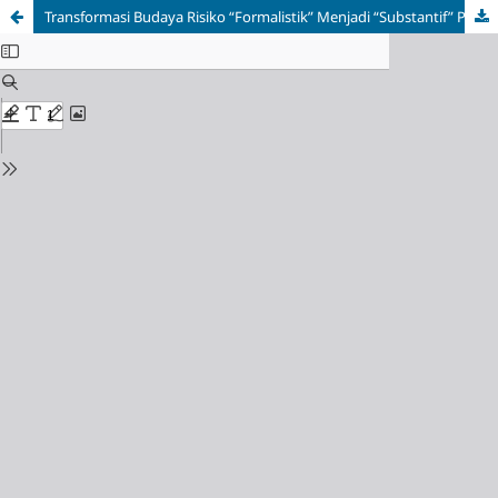
Transformasi Budaya Risiko “Formalistik” Menjadi “Substantif” Pada Proses Underwriting Asuransi Umum Berbasis Learning Organization Di Bri Insurance