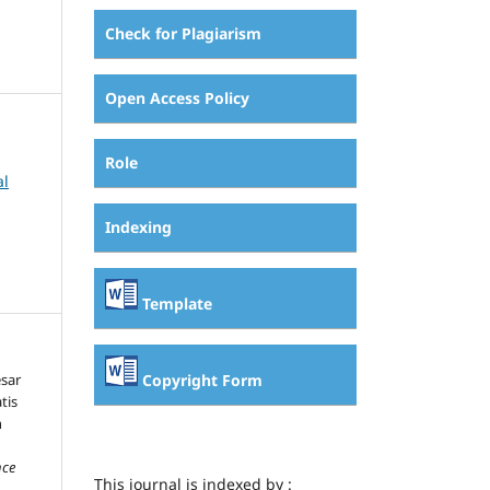
Check for Plagiarism
Open Access Policy
Role
al
Indexing
Template
Copyright Form
esar
tis
n
nce
This journal is indexed by :