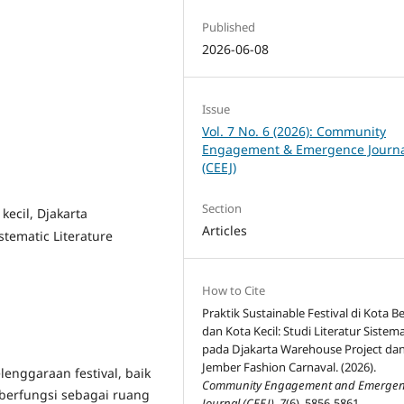
Published
2026-06-08
Issue
Vol. 7 No. 6 (2026): Community
Engagement & Emergence Journ
(CEEJ)
Section
 kecil, Djakarta
Articles
stematic Literature
How to Cite
Praktik Sustainable Festival di Kota B
dan Kota Kecil: Studi Literatur Sistema
pada Djakarta Warehouse Project da
Jember Fashion Carnaval. (2026).
enggaraan festival, baik
Community Engagement and Emerge
l berfungsi sebagai ruang
Journal (CEEJ)
,
7
(6), 5856-5861.