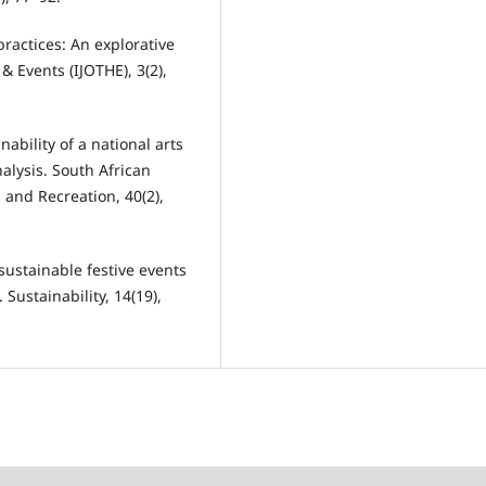
practices: An explorative
 & Events (IJOTHE), 3(2),
ability of a national arts
alysis. South African
 and Recreation, 40(2),
sustainable festive events
 Sustainability, 14(19),