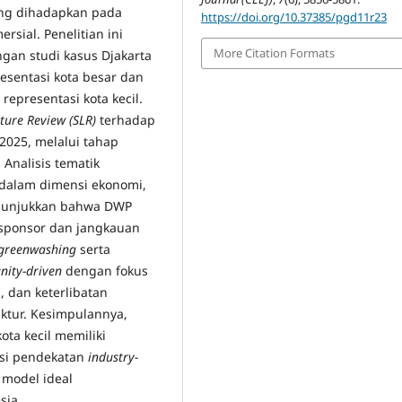
ring dihadapkan pada
https://doi.org/10.37385/pgd11r23
sial. Penelitian ini
More Citation Formats
gan studi kasus Djakarta
resentasi kota besar dan
representasi kota kecil.
ture Review (SLR)
terhadap
–2025, melalui tahap
. Analisis tematik
dalam dimensi ekonomi,
menunjukkan bahwa DWP
ponsor dan jangkauan
greenwashing
serta
ity-driven
dengan fokus
 dan keterlibatan
uktur. Kesimpulannya,
kota kecil memiliki
asi pendekatan
industry-
 model ideal
sia.