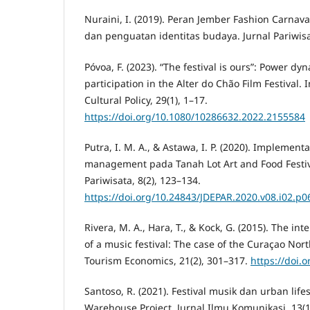
Nuraini, I. (2019). Peran Jember Fashion Carna
dan penguatan identitas budaya. Jurnal Pariwisa
Póvoa, F. (2023). “The festival is ours”: Power d
participation in the Alter do Chão Film Festival. 
Cultural Policy, 29(1), 1–17.
https://doi.org/10.1080/10286632.2022.2155584
Putra, I. M. A., & Astawa, I. P. (2020). Implement
management pada Tanah Lot Art and Food Festiva
Pariwisata, 8(2), 123–134.
https://doi.org/10.24843/JDEPAR.2020.v08.i02.p0
Rivera, M. A., Hara, T., & Kock, G. (2015). The int
of a music festival: The case of the Curaçao North
Tourism Economics, 21(2), 301–317.
https://doi.
Santoso, R. (2021). Festival musik dan urban life
Warehouse Project. Jurnal Ilmu Komunikasi, 13(1