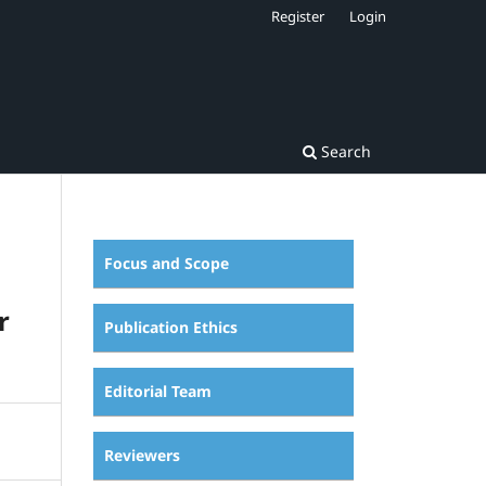
Register
Login
Search
Focus and Scope
r
Publication Ethics
Editorial Team
Reviewers