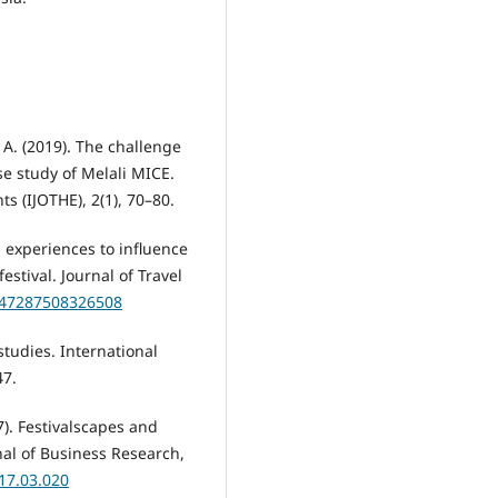
. A. (2019). The challenge
se study of Melali MICE.
ts (IJOTHE), 2(1), 70–80.
l experiences to influence
estival. Journal of Travel
0047287508326508
studies. International
47.
017). Festivalscapes and
rnal of Business Research,
017.03.020