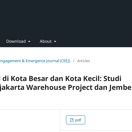
Download
About
 Engagement & Emergence Journal (CEEJ)
/
Articles
 di Kota Besar dan Kota Kecil: Studi
Djakarta Warehouse Project
dan Jembe
pdf