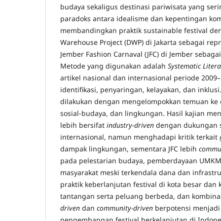
budaya sekaligus destinasi pariwisata yang se
paradoks antara idealisme dan kepentingan komer
membandingkan praktik sustainable festival den
Warehouse Project (DWP) di Jakarta sebagai rep
Jember Fashion Carnaval (JFC) di Jember sebagai 
Metode yang digunakan adalah
Systematic Litera
artikel nasional dan internasional periode 2009
identifikasi, penyaringan, kelayakan, dan inklusi
dilakukan dengan mengelompokkan temuan ke 
sosial-budaya, dan lingkungan. Hasil kajian 
lebih bersifat
industry-driven
dengan dukungan s
internasional, namun menghadapi kritik terkait
dampak lingkungan, sementara JFC lebih
commun
pada pelestarian budaya, pemberdayaan UMKM,
masyarakat meski terkendala dana dan infrastr
praktik keberlanjutan festival di kota besar dan 
tantangan serta peluang berbeda, dan kombin
driven
dan
community-driven
berpotensi menjadi
pengembangan festival berkelanjutan di Indone