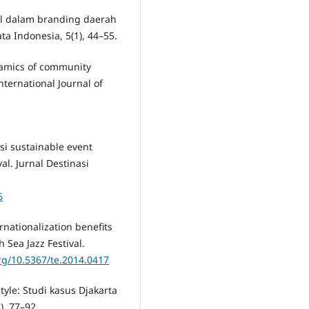
val dalam branding daerah
ta Indonesia, 5(1), 44–55.
ynamics of community
International Journal of
asi sustainable event
l. Jurnal Destinasi
6
ernationalization benefits
 Sea Jazz Festival.
org/10.5367/te.2014.0417
style: Studi kasus Djakarta
), 77–92.