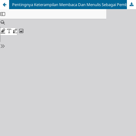
Pentingnya Keterampilan Membaca Dan Menulis Sebagai Pembuka Gerbang Ilmu Bagi Santri Pondok Pesantren Rabbani Yatim Dhuafa (Desa Pantai Gemi, Kecamatan Stabat, Kabupaten Langkat)