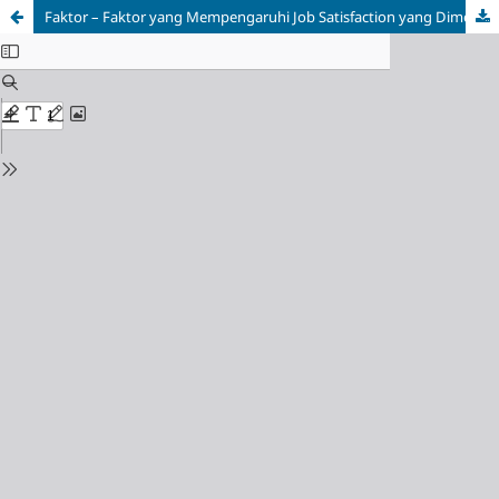
Faktor – Faktor yang Mempengaruhi Job Satisfaction yang Dimediasi Burnout pada Karyawan Kontraktor Tambang Batu Bara