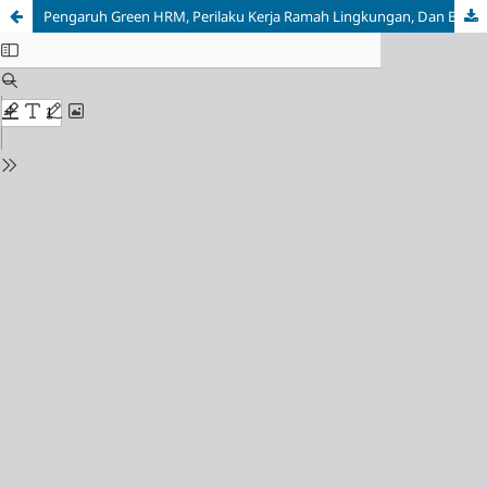
Pengaruh Green HRM, Perilaku Kerja Ramah Lingkungan, Dan Budaya Kebiasaan Terhadap Kinerja Karyawan Dengan Kepuasan Kerja Sebagai Variabel Mediasi Pada PT Subah Spinning Mills Kabupaten Batang