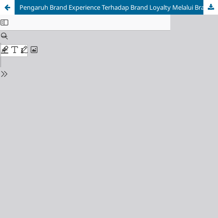
Pengaruh Brand Experience Terhadap Brand Loyalty Melalui Brand Trust dan Brand Love Sebagai Variabel Mediasi Pada Konsumen Pengguna Skincare Merek Cosrx di Kota Padang