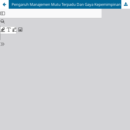
Pengaruh Manajemen Mutu Terpadu Dan Gaya Kepemimpinan Terhadap Kinerja Keuangan Perbankan Syariah Di Kota Ambon