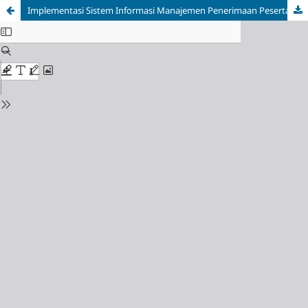
Implementasi Sistem Informasi Manajemen Penerimaan Peserta Didik Baru Berbasis Web Pada SMP Negeri 4 Kelapa