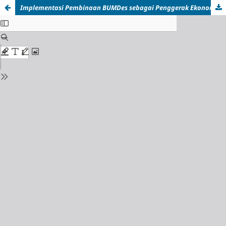
Implementasi Pembinaan BUMDes sebagai Penggerak Ekonomi Lokal melalui Pengelolaan Wisata Boon Pring Andeman di Desa Sanankerto, Kecamatan Turen, Kabupaten Malang