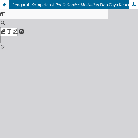
Pengaruh Kompetensi,
Public Service Motivation
Dan Gaya Kepemimpinan Transformasional Terhadap Kinerja Pegawai Dalam Pengelolaan Barang Milik Negara Pada Satuan Kerja Di Wilayah Kerja Kpknl Pematangsiantar