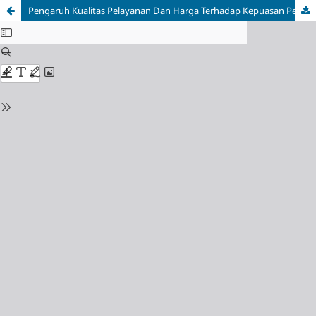
Pengaruh Kualitas Pelayanan Dan Harga Terhadap Kepuasan Pelanggan Pada Toko HP Dan Cell Gurah Kabupaten Kediri